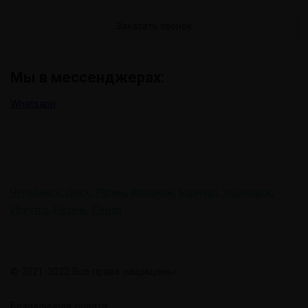
ш
т
е
л
Мы в мессенджерах:
е
ф
Whatsapp
о
н
*
Мы в других городах
Челябинск
,
Омск
,
Пермь
,
Воронеж
,
Барнаул
,
Ульяновск
,
Иркутск
,
Рязань
,
Пенза
© 2021-2022 Все права защищены.
Безналичная оплата: