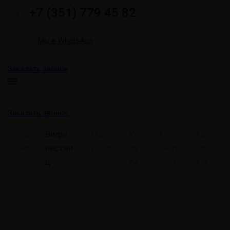
+7 (351) 779 45 82
Мы в WhatsApp
Заказать звонок
Заказать звонок
Гла
Виды
Мате
Ус
О
Кон
вна
лестни
риал
лу
комп
так
я
ц
ы
ги
ании
ты
Винтовые лестницы