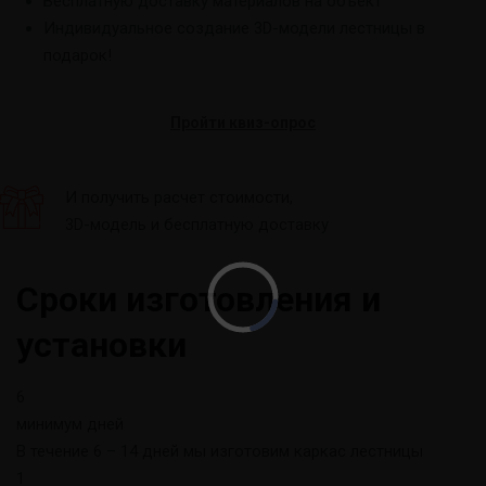
Бесплатную доставку материалов на объект
Индивидуальное создание 3D-модели лестницы в
подарок!
Пройти квиз-опрос
И получить расчет стоимости,
3D-модель и бесплатную доставку
Сроки изготовления и
установки
6
минимум дней
В течение 6 – 14 дней мы изготовим каркас лестницы
1