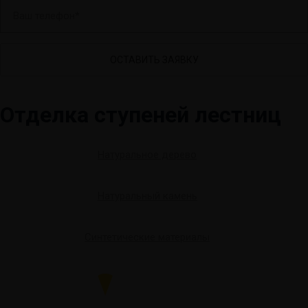
В
а
ш
т
е
л
Отделка ступеней лестниц
е
ф
о
Натуральное дерево
н
*
Натуральный камень
Синтетические материалы